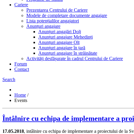
Cariere
Prezentarea Centrului de Cariere
Modele de completare documente angajare
Lista potențialilor angajatori
Anunțuri angajare
Anunțuri angajări Dolj
Anunțuri angajare Mehedinți
Anunțuri angajare Olt
Anunțuri angajare în țară
Anunțuri angajare în străinătate
Activități desfășurate în cadrul Centrului de Cariere
Forum
Contact
Search
Home
/
Events
Întâlnire cu echipa de implementare a pro
17.05.2018
, intâlnire cu echipa de implementare a proiectului de la