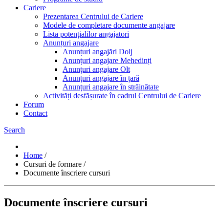
Cariere
Prezentarea Centrului de Cariere
Modele de completare documente angajare
Lista potențialilor angajatori
Anunțuri angajare
Anunțuri angajări Dolj
Anunțuri angajare Mehedinți
Anunțuri angajare Olt
Anunțuri angajare în țară
Anunțuri angajare în străinătate
Activități desfășurate în cadrul Centrului de Cariere
Forum
Contact
Search
Home
/
Cursuri de formare
/
Documente înscriere cursuri
Documente înscriere cursuri