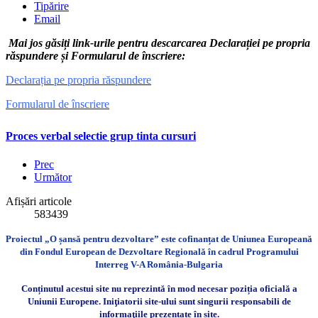
Tipărire
Email
Mai jos găsiți link-urile pentru descarcarea Declarației pe propria
răspundere și Formularul de înscriere:
Declarația pe propria răspundere
Formularul de înscriere
Proces verbal selectie grup tinta cursuri
Prec
Următor
Afișări articole
583439
Proiectul „O șansă pentru dezvoltare” este cofinanțat de Uniunea Europeană
din Fondul European de Dezvoltare Regională în cadrul Programului
Interreg V-A România-Bulgaria
Conținutul acestui site nu reprezintă în mod necesar poziția oficială a
Uniunii Europene. Iniţiatorii site-ului sunt singurii responsabili de
informaţiile prezentate în site.