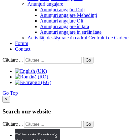
Anunțuri angajare
Anunțuri angajări Dolj
Anunțuri angajare Mehedinți
Anunțuri angajare Olt
Anunțuri angajare în țară
Anunțuri angajare în străinătate
Activități desfășurate în cadrul Centrului de Cariere
Forum
Contact
Căutare ...
Go
Go Top
×
Search our website
Căutare ...
Go
Follow via Facebook