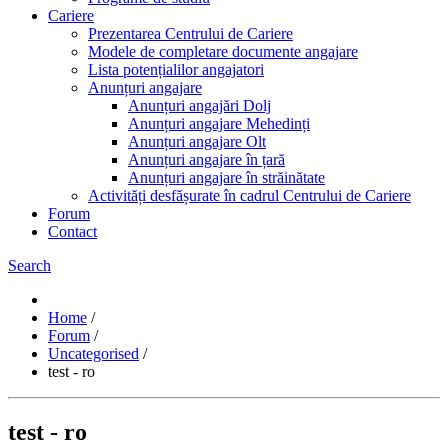
Cariere
Prezentarea Centrului de Cariere
Modele de completare documente angajare
Lista potențialilor angajatori
Anunțuri angajare
Anunțuri angajări Dolj
Anunțuri angajare Mehedinți
Anunțuri angajare Olt
Anunțuri angajare în țară
Anunțuri angajare în străinătate
Activități desfășurate în cadrul Centrului de Cariere
Forum
Contact
Search
Home
/
Forum
/
Uncategorised
/
test - ro
test - ro