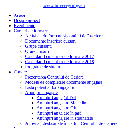
www.interregrobg.eu
Acasă
Despre proiect
Evenimente
Cursuri de formare
Activități de formare și condiții de înscriere
Documente înscriere cursuri
Grupe cursanti
Orare cursuri
Calendarul cursurilor de formare 2017
Calendarul cursurilor de formare 2018
Programe de studiu
Cariere
Prezentarea Centrului de Cariere
Modele de completare documente angajare
Lista potențialilor angajatori
Anunțuri angajare
Anunțuri angajări Dolj
Anunțuri angajare Mehedinți
Anunțuri angajare Olt
Anunțuri angajare în țară
Anunțuri angajare în străinătate
Activități desfășurate în cadrul Centrului de Cariere