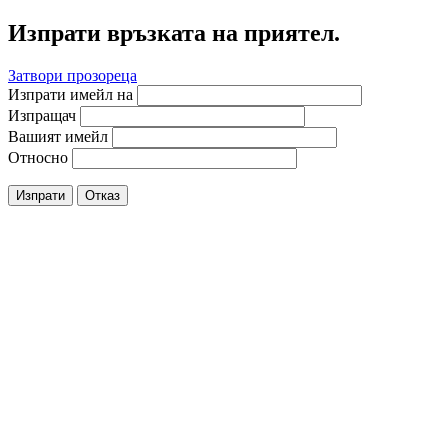
Изпрати връзката на приятел.
Затвори прозореца
Изпрати имейл на
Изпращач
Вашият имейл
Относно
Изпрати
Отказ