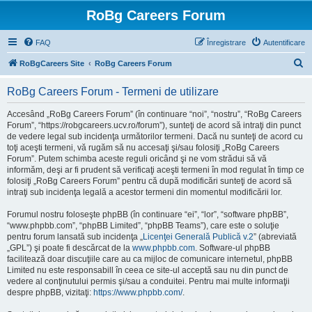
RoBg Careers Forum
FAQ
Înregistrare
Autentificare
C
RoBgCareers Site
RoBg Careers Forum
ă
RoBg Careers Forum - Termeni de utilizare
u
t
Accesând „RoBg Careers Forum” (în continuare “noi”, “nostru”, “RoBg Careers
Forum”, “https://robgcareers.ucv.ro/forum”), sunteţi de acord să intraţi din punct
a
de vedere legal sub incidenţa următorilor termeni. Dacă nu sunteţi de acord cu
r
toţi aceşti termeni, vă rugăm să nu accesaţi şi/sau folosiţi „RoBg Careers
Forum”. Putem schimba aceste reguli oricând şi ne vom strădui să vă
e
informăm, deşi ar fi prudent să verificaţi aceşti termeni în mod regulat în timp ce
folosiţi „RoBg Careers Forum” pentru că după modificări sunteţi de acord să
intraţi sub incidenţa legală a acestor termeni din momentul modificării lor.
Forumul nostru foloseşte phpBB (în continuare “ei”, “lor”, “software phpBB”,
“www.phpbb.com”, “phpBB Limited”, “phpBB Teams”), care este o soluţie
pentru forum lansată sub incidenţa „
Licenţei Generală Publică v.2
” (abreviată
„GPL”) şi poate fi descărcat de la
www.phpbb.com
. Software-ul phpBB
facilitează doar discuţiile care au ca mijloc de comunicare internetul, phpBB
Limited nu este responsabill în ceea ce site-ul acceptă sau nu din punct de
vedere al conţinutului permis şi/sau a conduitei. Pentru mai multe informaţii
despre phpBB, vizitaţi:
https://www.phpbb.com/
.