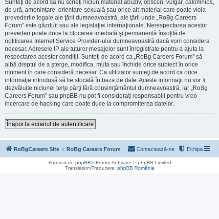
Sunteţi de acord să nu scrieţi niciun material abuziv, obscen, vulgar, calomnios,
de ură, ameninţare, orientare-sexuală sau orice alt material care poate viola
prevederile legale ale ţării dumneavoastră, ale ţării unde „RoBg Careers
Forum” este găzduit sau ale legislaţiei internaţionale. Nerespectarea acestor
prevederi poate duce la blocarea imediată şi permanentă însoţită de
notificarea Internet Service Provider-ului dumneavoastră dacă vom considera
necesar. Adresele IP ale tuturor mesajelor sunt înregistrate pentru a ajuta la
respectarea acestor condiţii. Sunteţi de acord ca „RoBg Careers Forum” să
aibă dreptul de a şterge, modifica, muta sau închide orice subiect în orice
moment în care consideră necesar. Ca utilizator sunteţi de acord ca orice
informaţie introdusă să fie stocată în baza de date. Aceste informaţii nu vor fi
dezvăluite niciunei terţe părţi fără consimţământul dumneavoastră, iar „RoBg
Careers Forum” sau phpBB nu pot fi consideraţi responsabili pentru vreo
încercare de hacking care poate duce la compromiterea datelor.
Înapoi la ecranul de autentificare
RoBgCareers Site
RoBg Careers Forum
Contactează-ne
Echipa
Furnizat de
phpBB
® Forum Software © phpBB Limited
Translation/Traducere:
phpBB România