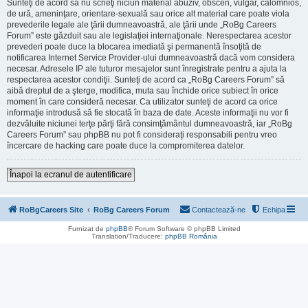
Sunteţi de acord să nu scrieţi niciun material abuziv, obscen, vulgar, calomnios,
de ură, ameninţare, orientare-sexuală sau orice alt material care poate viola
prevederile legale ale ţării dumneavoastră, ale ţării unde „RoBg Careers
Forum” este găzduit sau ale legislaţiei internaţionale. Nerespectarea acestor
prevederi poate duce la blocarea imediată şi permanentă însoţită de
notificarea Internet Service Provider-ului dumneavoastră dacă vom considera
necesar. Adresele IP ale tuturor mesajelor sunt înregistrate pentru a ajuta la
respectarea acestor condiţii. Sunteţi de acord ca „RoBg Careers Forum” să
aibă dreptul de a şterge, modifica, muta sau închide orice subiect în orice
moment în care consideră necesar. Ca utilizator sunteţi de acord ca orice
informaţie introdusă să fie stocată în baza de date. Aceste informaţii nu vor fi
dezvăluite niciunei terţe părţi fără consimţământul dumneavoastră, iar „RoBg
Careers Forum” sau phpBB nu pot fi consideraţi responsabili pentru vreo
încercare de hacking care poate duce la compromiterea datelor.
Înapoi la ecranul de autentificare
RoBgCareers Site
RoBg Careers Forum
Contactează-ne
Echipa
Furnizat de
phpBB
® Forum Software © phpBB Limited
Translation/Traducere:
phpBB România