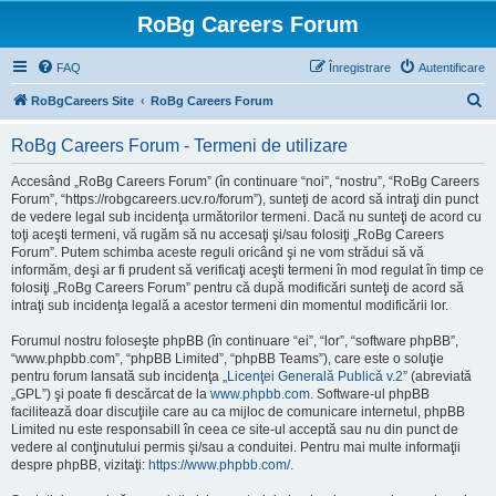
RoBg Careers Forum
FAQ
Înregistrare
Autentificare
C
RoBgCareers Site
RoBg Careers Forum
ă
RoBg Careers Forum - Termeni de utilizare
u
t
Accesând „RoBg Careers Forum” (în continuare “noi”, “nostru”, “RoBg Careers
Forum”, “https://robgcareers.ucv.ro/forum”), sunteţi de acord să intraţi din punct
a
de vedere legal sub incidenţa următorilor termeni. Dacă nu sunteţi de acord cu
r
toţi aceşti termeni, vă rugăm să nu accesaţi şi/sau folosiţi „RoBg Careers
Forum”. Putem schimba aceste reguli oricând şi ne vom strădui să vă
e
informăm, deşi ar fi prudent să verificaţi aceşti termeni în mod regulat în timp ce
folosiţi „RoBg Careers Forum” pentru că după modificări sunteţi de acord să
intraţi sub incidenţa legală a acestor termeni din momentul modificării lor.
Forumul nostru foloseşte phpBB (în continuare “ei”, “lor”, “software phpBB”,
“www.phpbb.com”, “phpBB Limited”, “phpBB Teams”), care este o soluţie
pentru forum lansată sub incidenţa „
Licenţei Generală Publică v.2
” (abreviată
„GPL”) şi poate fi descărcat de la
www.phpbb.com
. Software-ul phpBB
facilitează doar discuţiile care au ca mijloc de comunicare internetul, phpBB
Limited nu este responsabill în ceea ce site-ul acceptă sau nu din punct de
vedere al conţinutului permis şi/sau a conduitei. Pentru mai multe informaţii
despre phpBB, vizitaţi:
https://www.phpbb.com/
.