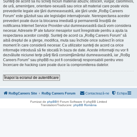
Sunteţi de acord să nu scrieţi niciun material abuziv, obscen, vulgar, calomnios,
de ură, ameninţare, orientare-sexuală sau orice alt material care poate viola
prevederile legale ale ţării dumneavoastră, ale ţării unde „RoBg Careers
Forum” este găzduit sau ale legislaţiei internaţionale. Nerespectarea acestor
prevederi poate duce la blocarea imediată şi permanentă însoţită de
notificarea Internet Service Provider-ului dumneavoastră dacă vom considera
necesar. Adresele IP ale tuturor mesajelor sunt înregistrate pentru a ajuta la
respectarea acestor condiţii. Sunteţi de acord ca „RoBg Careers Forum” să
aibă dreptul de a şterge, modifica, muta sau închide orice subiect în orice
moment în care consideră necesar. Ca utilizator sunteţi de acord ca orice
informaţie introdusă să fie stocată în baza de date. Aceste informaţii nu vor fi
dezvăluite niciunei terţe părţi fără consimţământul dumneavoastră, iar „RoBg
Careers Forum” sau phpBB nu pot fi consideraţi responsabili pentru vreo
încercare de hacking care poate duce la compromiterea datelor.
Înapoi la ecranul de autentificare
RoBgCareers Site
RoBg Careers Forum
Contactează-ne
Echipa
Furnizat de
phpBB
® Forum Software © phpBB Limited
Translation/Traducere:
phpBB România