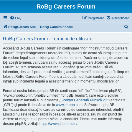
RoBg Careers Forum
FAQ
Înregistrare
Autentificare
C
RoBgCareers Site
RoBg Careers Forum
ă
RoBg Careers Forum - Termeni de utilizare
u
t
Accesând „RoBg Careers Forum” (în continuare “noi”, “nostru”, “RoBg Careers
Forum”, “https://robgcareers.ucv.ro/forum”), sunteţi de acord să intraţi din punct
a
de vedere legal sub incidenţa următorilor termeni. Dacă nu sunteţi de acord cu
r
toţi aceşti termeni, vă rugăm să nu accesaţi şi/sau folosiţi „RoBg Careers
Forum”. Putem schimba aceste reguli oricând şi ne vom strădui să vă
e
informăm, deşi ar fi prudent să verificaţi aceşti termeni în mod regulat în timp ce
folosiţi „RoBg Careers Forum” pentru că după modificări sunteţi de acord să
intraţi sub incidenţa legală a acestor termeni din momentul modificării lor.
Forumul nostru foloseşte phpBB (în continuare “ei”, “lor”, “software phpBB”,
“www.phpbb.com”, “phpBB Limited”, “phpBB Teams”), care este o soluţie
pentru forum lansată sub incidenţa „
Licenţei Generală Publică v.2
” (abreviată
„GPL”) şi poate fi descărcat de la
www.phpbb.com
. Software-ul phpBB
facilitează doar discuţiile care au ca mijloc de comunicare internetul, phpBB
Limited nu este responsabill în ceea ce site-ul acceptă sau nu din punct de
vedere al conţinutului permis şi/sau a conduitei. Pentru mai multe informaţii
despre phpBB, vizitaţi:
https://www.phpbb.com/
.