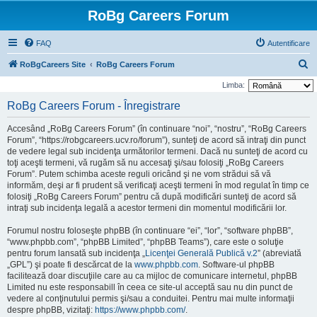
RoBg Careers Forum
FAQ
Autentificare
C
RoBgCareers Site
RoBg Careers Forum
ă
Limba:
u
RoBg Careers Forum - Înregistrare
t
Accesând „RoBg Careers Forum” (în continuare “noi”, “nostru”, “RoBg Careers
a
Forum”, “https://robgcareers.ucv.ro/forum”), sunteţi de acord să intraţi din punct
r
de vedere legal sub incidenţa următorilor termeni. Dacă nu sunteţi de acord cu
toţi aceşti termeni, vă rugăm să nu accesaţi şi/sau folosiţi „RoBg Careers
e
Forum”. Putem schimba aceste reguli oricând şi ne vom strădui să vă
informăm, deşi ar fi prudent să verificaţi aceşti termeni în mod regulat în timp ce
folosiţi „RoBg Careers Forum” pentru că după modificări sunteţi de acord să
intraţi sub incidenţa legală a acestor termeni din momentul modificării lor.
Forumul nostru foloseşte phpBB (în continuare “ei”, “lor”, “software phpBB”,
“www.phpbb.com”, “phpBB Limited”, “phpBB Teams”), care este o soluţie
pentru forum lansată sub incidenţa „
Licenţei Generală Publică v.2
” (abreviată
„GPL”) şi poate fi descărcat de la
www.phpbb.com
. Software-ul phpBB
facilitează doar discuţiile care au ca mijloc de comunicare internetul, phpBB
Limited nu este responsabill în ceea ce site-ul acceptă sau nu din punct de
vedere al conţinutului permis şi/sau a conduitei. Pentru mai multe informaţii
despre phpBB, vizitaţi:
https://www.phpbb.com/
.