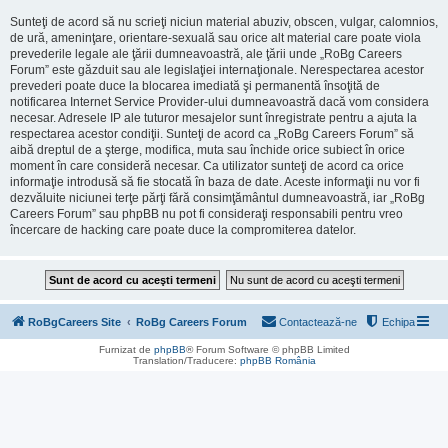
Sunteţi de acord să nu scrieţi niciun material abuziv, obscen, vulgar, calomnios,
de ură, ameninţare, orientare-sexuală sau orice alt material care poate viola
prevederile legale ale ţării dumneavoastră, ale ţării unde „RoBg Careers
Forum” este găzduit sau ale legislaţiei internaţionale. Nerespectarea acestor
prevederi poate duce la blocarea imediată şi permanentă însoţită de
notificarea Internet Service Provider-ului dumneavoastră dacă vom considera
necesar. Adresele IP ale tuturor mesajelor sunt înregistrate pentru a ajuta la
respectarea acestor condiţii. Sunteţi de acord ca „RoBg Careers Forum” să
aibă dreptul de a şterge, modifica, muta sau închide orice subiect în orice
moment în care consideră necesar. Ca utilizator sunteţi de acord ca orice
informaţie introdusă să fie stocată în baza de date. Aceste informaţii nu vor fi
dezvăluite niciunei terţe părţi fără consimţământul dumneavoastră, iar „RoBg
Careers Forum” sau phpBB nu pot fi consideraţi responsabili pentru vreo
încercare de hacking care poate duce la compromiterea datelor.
RoBgCareers Site
RoBg Careers Forum
Contactează-ne
Echipa
Furnizat de
phpBB
® Forum Software © phpBB Limited
Translation/Traducere:
phpBB România