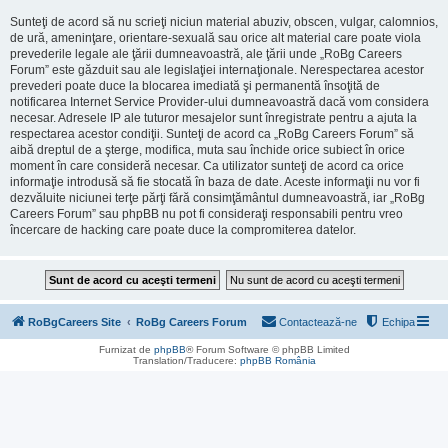
Sunteţi de acord să nu scrieţi niciun material abuziv, obscen, vulgar, calomnios,
de ură, ameninţare, orientare-sexuală sau orice alt material care poate viola
prevederile legale ale ţării dumneavoastră, ale ţării unde „RoBg Careers
Forum” este găzduit sau ale legislaţiei internaţionale. Nerespectarea acestor
prevederi poate duce la blocarea imediată şi permanentă însoţită de
notificarea Internet Service Provider-ului dumneavoastră dacă vom considera
necesar. Adresele IP ale tuturor mesajelor sunt înregistrate pentru a ajuta la
respectarea acestor condiţii. Sunteţi de acord ca „RoBg Careers Forum” să
aibă dreptul de a şterge, modifica, muta sau închide orice subiect în orice
moment în care consideră necesar. Ca utilizator sunteţi de acord ca orice
informaţie introdusă să fie stocată în baza de date. Aceste informaţii nu vor fi
dezvăluite niciunei terţe părţi fără consimţământul dumneavoastră, iar „RoBg
Careers Forum” sau phpBB nu pot fi consideraţi responsabili pentru vreo
încercare de hacking care poate duce la compromiterea datelor.
RoBgCareers Site
RoBg Careers Forum
Contactează-ne
Echipa
Furnizat de
phpBB
® Forum Software © phpBB Limited
Translation/Traducere:
phpBB România