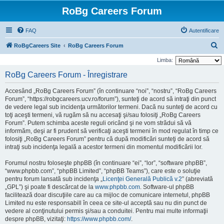
RoBg Careers Forum
FAQ
Autentificare
C
RoBgCareers Site
RoBg Careers Forum
ă
Limba:
u
RoBg Careers Forum - Înregistrare
t
Accesând „RoBg Careers Forum” (în continuare “noi”, “nostru”, “RoBg Careers
a
Forum”, “https://robgcareers.ucv.ro/forum”), sunteţi de acord să intraţi din punct
r
de vedere legal sub incidenţa următorilor termeni. Dacă nu sunteţi de acord cu
toţi aceşti termeni, vă rugăm să nu accesaţi şi/sau folosiţi „RoBg Careers
e
Forum”. Putem schimba aceste reguli oricând şi ne vom strădui să vă
informăm, deşi ar fi prudent să verificaţi aceşti termeni în mod regulat în timp ce
folosiţi „RoBg Careers Forum” pentru că după modificări sunteţi de acord să
intraţi sub incidenţa legală a acestor termeni din momentul modificării lor.
Forumul nostru foloseşte phpBB (în continuare “ei”, “lor”, “software phpBB”,
“www.phpbb.com”, “phpBB Limited”, “phpBB Teams”), care este o soluţie
pentru forum lansată sub incidenţa „
Licenţei Generală Publică v.2
” (abreviată
„GPL”) şi poate fi descărcat de la
www.phpbb.com
. Software-ul phpBB
facilitează doar discuţiile care au ca mijloc de comunicare internetul, phpBB
Limited nu este responsabill în ceea ce site-ul acceptă sau nu din punct de
vedere al conţinutului permis şi/sau a conduitei. Pentru mai multe informaţii
despre phpBB, vizitaţi:
https://www.phpbb.com/
.