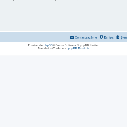
Contactează-ne
Echipa
Şter
Furnizat de
phpBB
® Forum Software © phpBB Limited
Translation/Traducere:
phpBB România