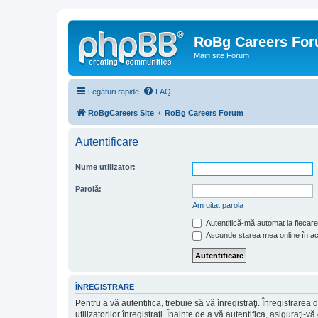
RoBg Careers Fo
Main site Forum
Legături rapide
FAQ
RoBgCareers Site
RoBg Careers Forum
Autentificare
Nume utilizator:
Parolă:
Am uitat parola
Autentifică-mă automat la fiecare 
Ascunde starea mea online în a
ÎNREGISTRARE
Pentru a vă autentifica, trebuie să vă înregistraţi. Înregistrar
utilizatorilor înregistraţi. Înainte de a vă autentifica, asiguraţi-v