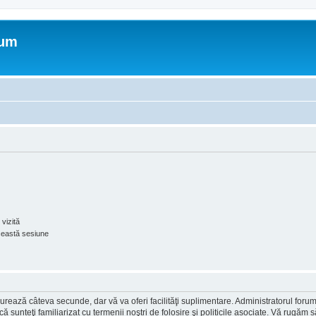
rum
vizită
ceastă sesiune
ea durează câteva secunde, dar vă va oferi facilităţi suplimentare. Administratorul 
ă că sunteţi familiarizat cu termenii noştri de folosire şi politicile asociate. Vă rugăm 