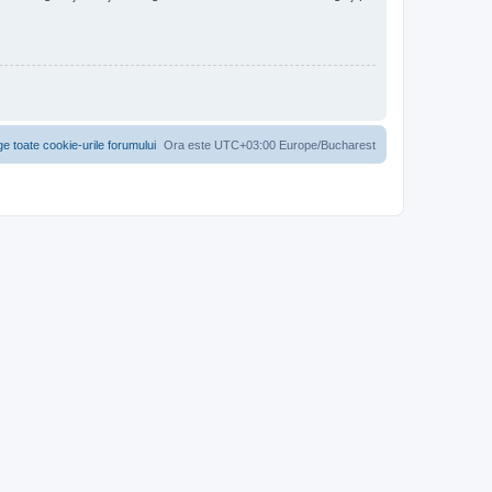
ge toate cookie-urile forumului
Ora este UTC+03:00 Europe/Bucharest