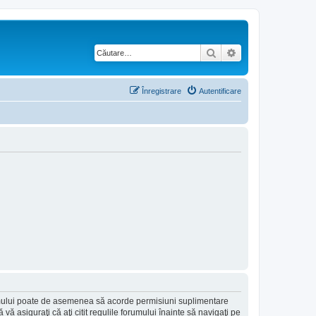
Căutare
Căutare avansată
Înregistrare
Autentificare
forumului poate de asemenea să acorde permisiuni suplimentare
să vă asiguraţi că aţi citit regulile forumului înainte să navigaţi pe