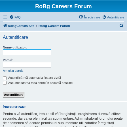
RoBg Careers Forum
FAQ
Înregistrare
Autentificare
C
RoBgCareers Site
RoBg Careers Forum
ă
Autentificare
u
t
Nume utilizator:
a
r
Parolă:
e
Am uitat parola
Autentifică-mă automat la fiecare vizită
Ascunde starea mea online în această sesiune
ÎNREGISTRARE
Pentru a vă autentifica, trebuie să vă înregistraţi. Înregistrarea durează câteva
secunde, dar vă va oferi facilităţi suplimentare. Administratorul forumului poate
de asemenea să acorde permisiuni suplimentare utilizatorilor înregistraţi.