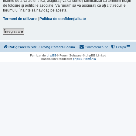
Înainte de a vă autentifica, asiguraţi-vă că sunteţi familiarizat cu termenii noştri
de folosire şi politicile asociate. Vă rugăm să vă asiguraţi că aţi citit regulile
forumului înainte să navigaţi pe acesta.
Termeni de utilizare
|
Politica de confidenţialitate
Înregistrare
RoBgCareers Site
RoBg Careers Forum
Contactează-ne
Echipa
Furnizat de
phpBB
® Forum Software © phpBB Limited
Translation/Traducere:
phpBB România