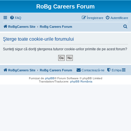
RoBg Careers Forum
FAQ
Înregistrare
Autentificare
C
RoBgCareers Site
RoBg Careers Forum
ă
Şterge toate cookie-urile forumului
u
t
Sunteţi sigur că doriţi ştergerea tuturor cookie-urilor primite de pe acest forum?
a
r
e
RoBgCareers Site
RoBg Careers Forum
Contactează-ne
Echipa
Furnizat de
phpBB
® Forum Software © phpBB Limited
Translation/Traducere:
phpBB România