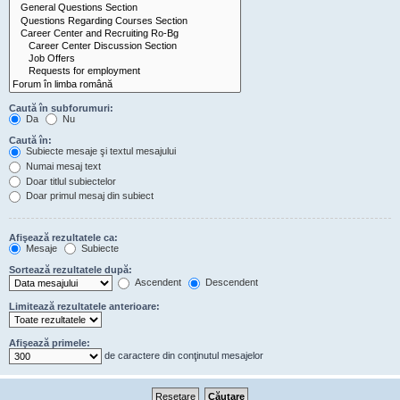
Caută în subforumuri:
Da
Nu
Caută în:
Subiecte mesaje şi textul mesajului
Numai mesaj text
Doar titlul subiectelor
Doar primul mesaj din subiect
Afişează rezultatele ca:
Mesaje
Subiecte
Sortează rezultatele după:
Ascendent
Descendent
Limitează rezultatele anterioare:
Afişează primele:
de caractere din conţinutul mesajelor