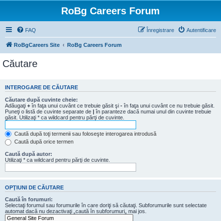
RoBg Careers Forum
FAQ
Înregistrare
Autentificare
RoBgCareers Site
RoBg Careers Forum
Căutare
INTEROGARE DE CĂUTARE
Căutare după cuvinte cheie:
Adăugaţi
+
în faţa unui cuvânt ce trebuie găsit şi
-
în faţa unui cuvânt ce nu trebuie găsit.
Puneţi o listă de cuvinte separate de
|
în paranteze dacă numai unul din cuvinte trebuie
găsit. Utilizaţi * ca wildcard pentru părţi de cuvinte.
Caută după toţi termenii sau foloseşte interogarea introdusă
Caută după orice termen
Caută după autor:
Utilizaţi * ca wildcard pentru părţi de cuvinte.
OPŢIUNI DE CĂUTARE
Caută în forumuri:
Selectaţi forumul sau forumurile în care doriţi să căutaţi. Subforumurile sunt selectate
automat dacă nu dezactivaţi „caută în subforumuri„ mai jos.