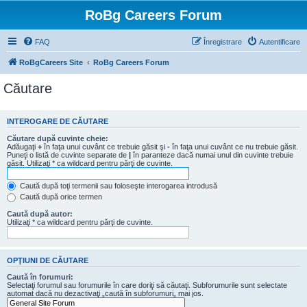
RoBg Careers Forum
FAQ
Înregistrare
Autentificare
RoBgCareers Site
RoBg Careers Forum
Căutare
INTEROGARE DE CĂUTARE
Căutare după cuvinte cheie:
Adăugaţi
+
în faţa unui cuvânt ce trebuie găsit şi
-
în faţa unui cuvânt ce nu trebuie găsit.
Puneţi o listă de cuvinte separate de
|
în paranteze dacă numai unul din cuvinte trebuie
găsit. Utilizaţi * ca wildcard pentru părţi de cuvinte.
Caută după toţi termenii sau foloseşte interogarea introdusă
Caută după orice termen
Caută după autor:
Utilizaţi * ca wildcard pentru părţi de cuvinte.
OPŢIUNI DE CĂUTARE
Caută în forumuri:
Selectaţi forumul sau forumurile în care doriţi să căutaţi. Subforumurile sunt selectate
automat dacă nu dezactivaţi „caută în subforumuri„ mai jos.