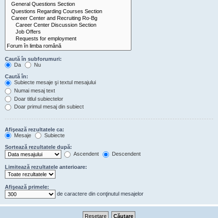
Caută în subforumuri:
Da
Nu
Caută în:
Subiecte mesaje şi textul mesajului
Numai mesaj text
Doar titlul subiectelor
Doar primul mesaj din subiect
Afişează rezultatele ca:
Mesaje
Subiecte
Sortează rezultatele după:
Ascendent
Descendent
Limitează rezultatele anterioare:
Afişează primele:
de caractere din conţinutul mesajelor