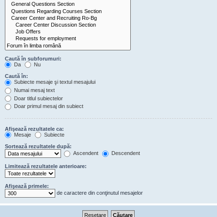
Caută în subforumuri:
Da
Nu
Caută în:
Subiecte mesaje şi textul mesajului
Numai mesaj text
Doar titlul subiectelor
Doar primul mesaj din subiect
Afişează rezultatele ca:
Mesaje
Subiecte
Sortează rezultatele după:
Ascendent
Descendent
Limitează rezultatele anterioare:
Afişează primele:
de caractere din conţinutul mesajelor