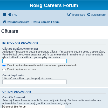
RoBg Careers Forum
FAQ
Înregistrare
Autentificare
RoBgCareers Site
RoBg Careers Forum
Căutare
INTEROGARE DE CĂUTARE
Căutare după cuvinte cheie:
Adăugaţi
+
în faţa unui cuvânt ce trebuie găsit şi
-
în faţa unui cuvânt ce nu trebuie găsit.
Puneţi o listă de cuvinte separate de
|
în paranteze dacă numai unul din cuvinte trebuie
găsit. Utilizaţi * ca wildcard pentru părţi de cuvinte.
Caută după toţi termenii sau foloseşte interogarea introdusă
Caută după orice termen
Caută după autor:
Utilizaţi * ca wildcard pentru părţi de cuvinte.
OPŢIUNI DE CĂUTARE
Caută în forumuri:
Selectaţi forumul sau forumurile în care doriţi să căutaţi. Subforumurile sunt selectate
automat dacă nu dezactivaţi „caută în subforumuri„ mai jos.