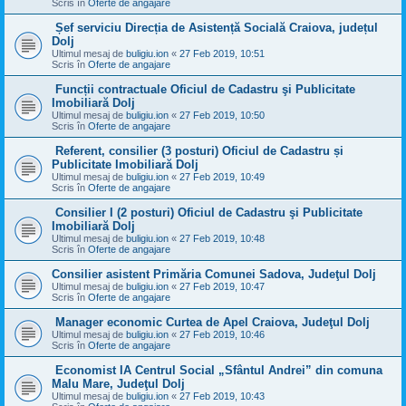
Scris în
Oferte de angajare
Șef serviciu Direcția de Asistență Socială Craiova, județul
Dolj
Ultimul mesaj de
buligiu.ion
«
27 Feb 2019, 10:51
Scris în
Oferte de angajare
Funcții contractuale Oficiul de Cadastru şi Publicitate
Imobiliară Dolj
Ultimul mesaj de
buligiu.ion
«
27 Feb 2019, 10:50
Scris în
Oferte de angajare
Referent, consilier (3 posturi) Oficiul de Cadastru și
Publicitate Imobiliară Dolj
Ultimul mesaj de
buligiu.ion
«
27 Feb 2019, 10:49
Scris în
Oferte de angajare
Consilier I (2 posturi) Oficiul de Cadastru şi Publicitate
Imobiliară Dolj
Ultimul mesaj de
buligiu.ion
«
27 Feb 2019, 10:48
Scris în
Oferte de angajare
Consilier asistent Primăria Comunei Sadova, Judeţul Dolj
Ultimul mesaj de
buligiu.ion
«
27 Feb 2019, 10:47
Scris în
Oferte de angajare
Manager economic Curtea de Apel Craiova, Judeţul Dolj
Ultimul mesaj de
buligiu.ion
«
27 Feb 2019, 10:46
Scris în
Oferte de angajare
Economist IA Centrul Social „Sfântul Andrei” din comuna
Malu Mare, Judeţul Dolj
Ultimul mesaj de
buligiu.ion
«
27 Feb 2019, 10:43