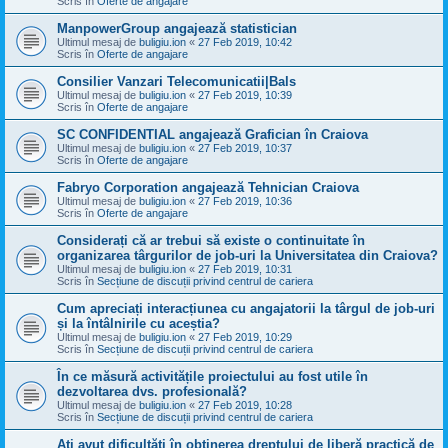
Scris în
Oferte de angajare
ManpowerGroup angajează statistician
Ultimul mesaj de
buligiu.ion
«
27 Feb 2019, 10:42
Scris în
Oferte de angajare
Consilier Vanzari Telecomunicatii|Bals
Ultimul mesaj de
buligiu.ion
«
27 Feb 2019, 10:39
Scris în
Oferte de angajare
SC CONFIDENTIAL angajează Grafician în Craiova
Ultimul mesaj de
buligiu.ion
«
27 Feb 2019, 10:37
Scris în
Oferte de angajare
Fabryo Corporation angajează Tehnician Craiova
Ultimul mesaj de
buligiu.ion
«
27 Feb 2019, 10:36
Scris în
Oferte de angajare
Considerați că ar trebui să existe o continuitate în
organizarea târgurilor de job-uri la Universitatea din Craiova?
Ultimul mesaj de
buligiu.ion
«
27 Feb 2019, 10:31
Scris în
Secțiune de discuții privind centrul de cariera
Cum apreciați interacțiunea cu angajatorii la târgul de job-uri
și la întâlnirile cu aceștia?
Ultimul mesaj de
buligiu.ion
«
27 Feb 2019, 10:29
Scris în
Secțiune de discuții privind centrul de cariera
În ce măsură activitățile proiectului au fost utile în
dezvoltarea dvs. profesională?
Ultimul mesaj de
buligiu.ion
«
27 Feb 2019, 10:28
Scris în
Secțiune de discuții privind centrul de cariera
Ați avut dificultăți în obținerea dreptului de liberă practică de