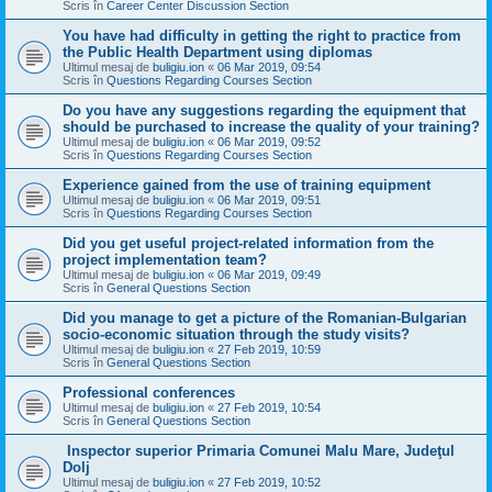
Scris în
Career Center Discussion Section
You have had difficulty in getting the right to practice from
the Public Health Department using diplomas
Ultimul mesaj de
buligiu.ion
«
06 Mar 2019, 09:54
Scris în
Questions Regarding Courses Section
Do you have any suggestions regarding the equipment that
should be purchased to increase the quality of your training?
Ultimul mesaj de
buligiu.ion
«
06 Mar 2019, 09:52
Scris în
Questions Regarding Courses Section
Experience gained from the use of training equipment
Ultimul mesaj de
buligiu.ion
«
06 Mar 2019, 09:51
Scris în
Questions Regarding Courses Section
Did you get useful project-related information from the
project implementation team?
Ultimul mesaj de
buligiu.ion
«
06 Mar 2019, 09:49
Scris în
General Questions Section
Did you manage to get a picture of the Romanian-Bulgarian
socio-economic situation through the study visits?
Ultimul mesaj de
buligiu.ion
«
27 Feb 2019, 10:59
Scris în
General Questions Section
Professional conferences
Ultimul mesaj de
buligiu.ion
«
27 Feb 2019, 10:54
Scris în
General Questions Section
Inspector superior Primaria Comunei Malu Mare, Judeţul
Dolj
Ultimul mesaj de
buligiu.ion
«
27 Feb 2019, 10:52