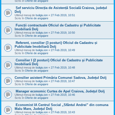
Scris în
Oferte de angajare
Șef serviciu Direcția de Asistență Socială Craiova, județul
Dolj
Ultimul mesaj de
buligiu.ion
«
27 Feb 2019, 10:51
Scris în
Oferte de angajare
Funcții contractuale Oficiul de Cadastru şi Publicitate
Imobiliară Dolj
Ultimul mesaj de
buligiu.ion
«
27 Feb 2019, 10:50
Scris în
Oferte de angajare
Referent, consilier (3 posturi) Oficiul de Cadastru și
Publicitate Imobiliară Dolj
Ultimul mesaj de
buligiu.ion
«
27 Feb 2019, 10:49
Scris în
Oferte de angajare
Consilier I (2 posturi) Oficiul de Cadastru şi Publicitate
Imobiliară Dolj
Ultimul mesaj de
buligiu.ion
«
27 Feb 2019, 10:48
Scris în
Oferte de angajare
Consilier asistent Primăria Comunei Sadova, Judeţul Dolj
Ultimul mesaj de
buligiu.ion
«
27 Feb 2019, 10:47
Scris în
Oferte de angajare
Manager economic Curtea de Apel Craiova, Judeţul Dolj
Ultimul mesaj de
buligiu.ion
«
27 Feb 2019, 10:46
Scris în
Oferte de angajare
Economist IA Centrul Social „Sfântul Andrei” din comuna
Malu Mare, Judeţul Dolj
Ultimul mesaj de
buligiu.ion
«
27 Feb 2019, 10:43