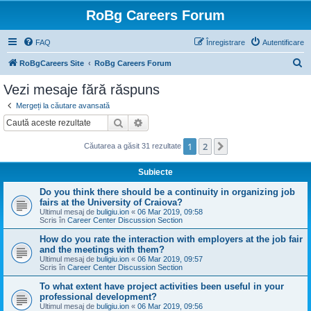
RoBg Careers Forum
FAQ
Înregistrare
Autentificare
C
RoBgCareers Site
RoBg Careers Forum
ă
Vezi mesaje fără răspuns
u
Mergeți la căutare avansată
t
Căutare
Căutare avansată
a
1
2
Următorul
Căutarea a găsit 31 rezultate
r
e
Subiecte
Do you think there should be a continuity in organizing job
fairs at the University of Craiova?
Ultimul mesaj de
buligiu.ion
«
06 Mar 2019, 09:58
Scris în
Career Center Discussion Section
How do you rate the interaction with employers at the job fair
and the meetings with them?
Ultimul mesaj de
buligiu.ion
«
06 Mar 2019, 09:57
Scris în
Career Center Discussion Section
To what extent have project activities been useful in your
professional development?
Ultimul mesaj de
buligiu.ion
«
06 Mar 2019, 09:56