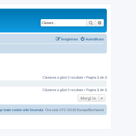
Căutare
Căutare avansată
Înregistrare
Autentificare
Căutarea a găsit 0 rezultate • Pagina
1
din
1
Căutarea a găsit 0 rezultate • Pagina
1
din
1
Mergi la
ge toate cookie-urile forumului
Ora este UTC+03:00 Europe/Bucharest