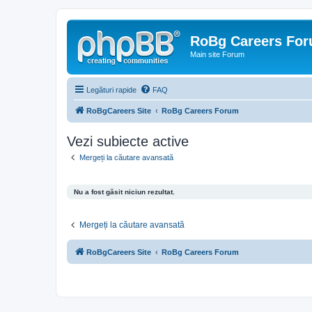
RoBg Careers Fo
Main site Forum
Legături rapide
FAQ
RoBgCareers Site
RoBg Careers Forum
Vezi subiecte active
Mergeți la căutare avansată
Nu a fost găsit niciun rezultat.
Mergeți la căutare avansată
RoBgCareers Site
RoBg Careers Forum