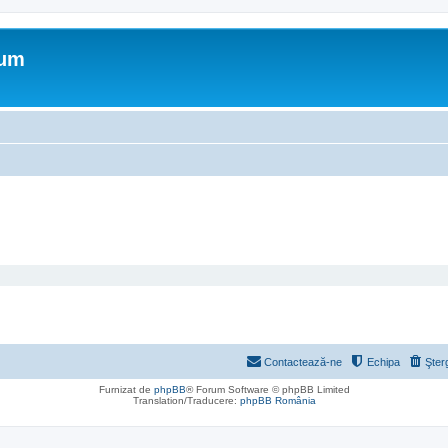
rum
Contactează-ne
Echipa
Şter
Furnizat de
phpBB
® Forum Software © phpBB Limited
Translation/Traducere:
phpBB România