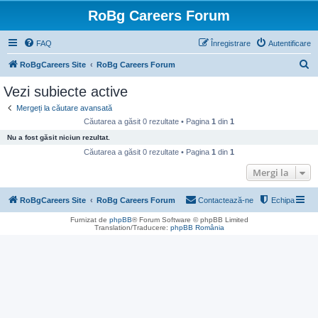
RoBg Careers Forum
FAQ
Înregistrare
Autentificare
C
RoBgCareers Site
RoBg Careers Forum
ă
Vezi subiecte active
u
Mergeți la căutare avansată
t
Căutarea a găsit 0 rezultate • Pagina
1
din
1
a
Nu a fost găsit niciun rezultat.
r
Căutarea a găsit 0 rezultate • Pagina
1
din
1
e
Mergi la
RoBgCareers Site
RoBg Careers Forum
Contactează-ne
Echipa
Furnizat de
phpBB
® Forum Software © phpBB Limited
Translation/Traducere:
phpBB România