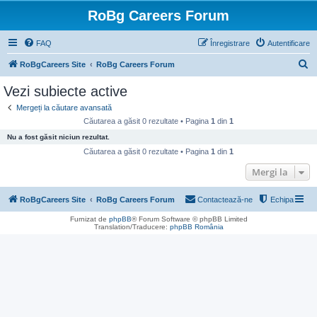
RoBg Careers Forum
FAQ
Înregistrare
Autentificare
C
RoBgCareers Site
RoBg Careers Forum
ă
Vezi subiecte active
u
Mergeți la căutare avansată
t
Căutarea a găsit 0 rezultate • Pagina
1
din
1
a
Nu a fost găsit niciun rezultat.
r
Căutarea a găsit 0 rezultate • Pagina
1
din
1
e
Mergi la
RoBgCareers Site
RoBg Careers Forum
Contactează-ne
Echipa
Furnizat de
phpBB
® Forum Software © phpBB Limited
Translation/Traducere:
phpBB România