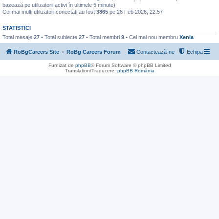
bazează pe utilizatorii activi în ultimele 5 minute)
Cei mai mulţi utilizatori conectaţi au fost
3865
pe 26 Feb 2026, 22:57
STATISTICI
Total mesaje
27
• Total subiecte
27
• Total membri
9
• Cel mai nou membru
Xenia
RoBgCareers Site
RoBg Careers Forum
Contactează-ne
Echipa
Furnizat de
phpBB
® Forum Software © phpBB Limited
Translation/Traducere:
phpBB România