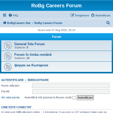
RoBg Careers Forum
FAQ
Înregistrare
Autentificare
C
RoBgCareers Site
RoBg Careers Forum
ă
Acum este 07 Aug 2026, 20:14
u
Forum
t
General Site Forum
a
Subiecte:
9
r
Forum în limba română
Subiecte:
22
e
форум на български
AUTENTIFICARE
•
ÎNREGISTRARE
Nume utilizator:
Parolă:
Am uitat parola
Autentifică-mă automat la fiecare vizită
CINE ESTE CONECTAT
In total sunt
138
utilizatori online :: 1 înregistrat, 0 ascunși și 137 vizitatori (date care se